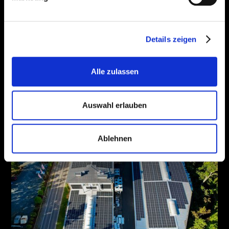
Frankenberg inkl. Fassade !
Leistung Anlage:
375 kWp
Details zeigen
Leistung Batterie:
—
Alle zulassen
Jahr der Umsetzung:
2023
Auswahl erlauben
Ablehnen