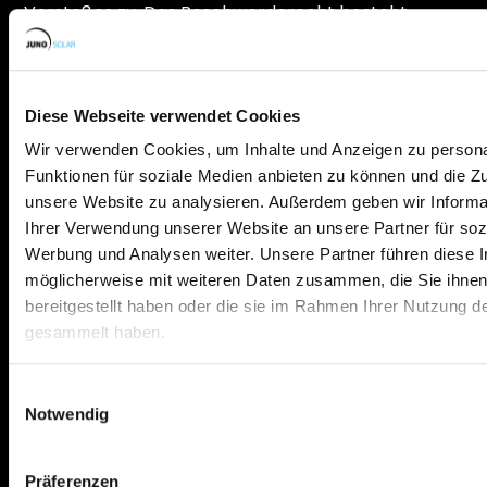
Verstoßes zu. Das Beschwerderecht besteht
unbeschadet anderweitiger
verwaltungsrechtlicher oder gerichtlicher
Rechtsbehelfe.
Diese Webseite verwendet Cookies
Wir verwenden Cookies, um Inhalte und Anzeigen zu persona
Recht auf Daten­übertrag­barkeit
Funktionen für soziale Medien anbieten zu können und die Zug
unsere Website zu analysieren. Außerdem geben wir Informa
Sie haben das Recht, Daten, die wir auf Grundlage
Ihrer Verwendung unserer Website an unsere Partner für soz
Ihrer Einwilligung oder in Erfüllung eines Vertrags
Werbung und Analysen weiter. Unsere Partner führen diese 
automatisiert verarbeiten, an sich oder an einen
möglicherweise mit weiteren Daten zusammen, die Sie ihne
Dritten in einem gängigen, maschinenlesbaren
bereitgestellt haben oder die sie im Rahmen Ihrer Nutzung d
Format aushändigen zu lassen. Sofern Sie die
gesammelt haben.
direkte Übertragung der Daten an einen anderen
Verantwortlichen verlangen, erfolgt dies nur,
Einwilligungsauswahl
soweit es technisch machbar ist.
Notwendig
Präferenzen