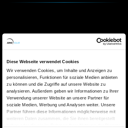
Diese Webseite verwendet Cookies
Wir verwenden Cookies, um Inhalte und Anzeigen zu
Für Gewerbekunden
personalisieren, Funktionen für soziale Medien anbieten
Juno Solar GmbH & Co. KG
zu können und die Zugriffe auf unsere Website zu
analysieren. Außerdem geben wir Informationen zu Ihrer
Für Privatkunden
Juno Solar Home GmbH & Co. KG
Verwendung unserer Website an unsere Partner für
soziale Medien, Werbung und Analysen weiter. Unsere
Ziegelstr. 1a
Partner führen diese Informationen möglicherweise mit
08412 Werdau
weiteren Daten zusammen, die Sie ihnen bereitgestellt
haben oder die sie im Rahmen Ihrer Nutzung der Dienste